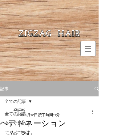
ZIGZAG HAIR
記事
全ての記事
Zigzag
全ての記事
2021年4月12日
読了時間: 1分
ヘアドネーション
今すぐ始める
こんにちは。
コミュニティ