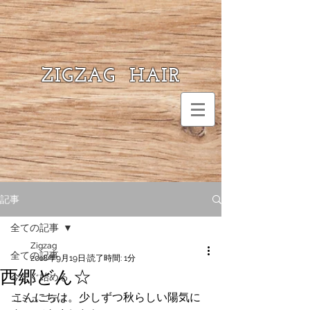
ZIGZAG HAIR
記事
全ての記事
Zigzag
全ての記事
2018年9月19日
読了時間: 1分
西郷どん☆
今すぐ始める
こんにちは。少しずつ秋らしい陽気に
コミュニティ